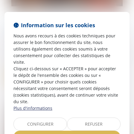
Canicule : vers une température maximale
Information sur les cookies
de sécurité au travail
Nous avons recours à des cookies techniques pour
12/09/2025
assurer le bon fonctionnement du site, nous
Et si le Code du travail prévoyait une
utilisons également des cookies soumis à votre
température maximale de travail ? Face à
consentement pour collecter des statistiques de
un monde de plus en plus affecté par les
visite.
canicules, plusieurs pays dans le mo...
Cliquez ci-dessous sur « ACCEPTER » pour accepter
le dépôt de l'ensemble des cookies ou sur «
Lire la suite
CONFIGURER » pour choisir quels cookies
nécessitant votre consentement seront déposés
(cookies statistiques), avant de continuer votre visite
du site.
Plus d'informations
CONFIGURER
REFUSER