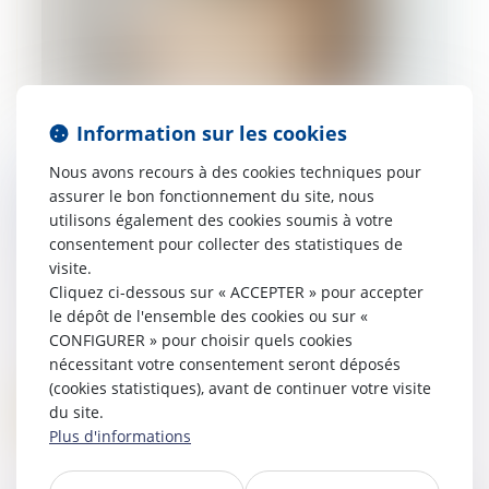
Information sur les cookies
Licenciement et report de l’entretien
Nous avons recours à des cookies techniques pour
assurer le bon fonctionnement du site, nous
préalable : l’information suffit, pas besoin
utilisons également des cookies soumis à votre
d’un nouveau délai
consentement pour collecter des statistiques de
18/06/2025
visite.
En matière de licenciement, l’article L
Cliquez ci-dessous sur « ACCEPTER » pour accepter
1232-2 du Code du travail impose à
le dépôt de l'ensemble des cookies ou sur «
l’employeur de convoquer le salarié à un
CONFIGURER » pour choisir quels cookies
entretien préalable, en respectant un
nécessitant votre consentement seront déposés
dél...
(cookies statistiques), avant de continuer votre visite
du site.
Lire la suite
Plus d'informations