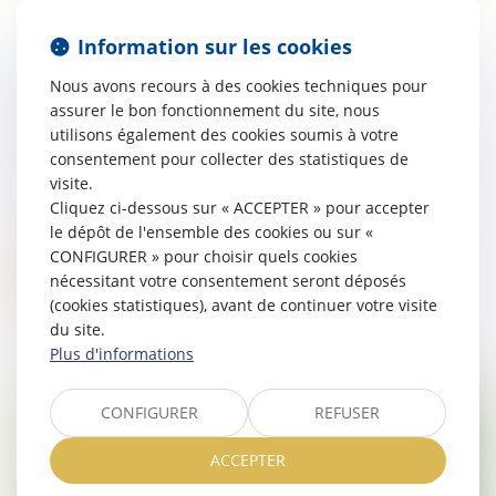
Information sur les cookies
Intervention des fonds d'investissement
Nous avons recours à des cookies techniques pour
dans le football professionnel français
assurer le bon fonctionnement du site, nous
04/12/2024
utilisons également des cookies soumis à votre
La commission de la culture, de
consentement pour collecter des statistiques de
l'éducation, de la communication et du
visite.
sport a engagé une mission
Cliquez ci-dessous sur « ACCEPTER » pour accepter
d'information sur l'intervention des fonds
le dépôt de l'ensemble des cookies ou sur «
d'investissement...
CONFIGURER » pour choisir quels cookies
nécessitant votre consentement seront déposés
Lire la suite
(cookies statistiques), avant de continuer votre visite
du site.
Plus d'informations
CONFIGURER
REFUSER
ACCEPTER