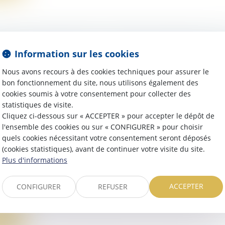
on des menaces par IA : Dream réussit à lever 1
Information sur les cookies
025
sée dans la détection avancée des menaces par IA,
Nous avons recours à des cookies techniques pour assurer le
e par Shalev Hulio ancien CEO de Pegasus, a réali
bon fonctionnement du site, nous utilisons également des
cookies soumis à votre consentement pour collecter des
suite
statistiques de visite.
Cliquez ci-dessous sur « ACCEPTER » pour accepter le dépôt de
l'ensemble des cookies ou sur « CONFIGURER » pour choisir
quels cookies nécessitant votre consentement seront déposés
(cookies statistiques), avant de continuer votre visite du site.
Plus d'informations
lève 25 millions d'euros pour financer son proj
025
ACCEPTER
CONFIGURER
REFUSER
 pousse Hexana, essaimée du CEA, a convaincu des
 travers une levée de fonds record de soutenir les 
suite