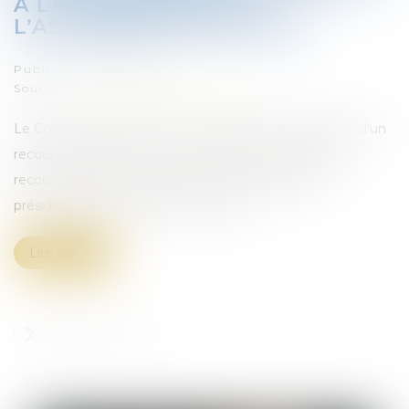
À LA PRÉSIDENCE DE
L’ASSEMBLÉE NATIONALE
Publié le :
22/08/2024
Source :
www.lemag-juridique.com
Le Conseil constitutionnel a été saisi, le 22 juillet 2024, d’un
recours présenté par une assemblée de députés. Ce
recours faisait suite à l’élection d’une députée à la
présidence de l’Assemblée nationale...
Lire la suite