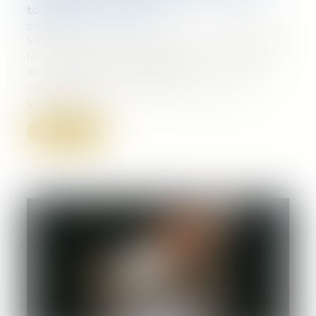
toutes les communes
27/05/2025
Saisi sur la conformité de la loi étendant
le scrutin de liste paritaire à l’ensemble
des communes, le Conseil
constitutionnel a jugé cette mesure
conforme à...
Lire la suite