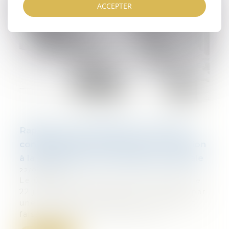
ACCEPTER
Rappel de l’incompétence du Conseil
constitutionnel pour statuer sur l’élection
à la présidence de l’Assemblée nationale
22/08/2024
Le Conseil constitutionnel a été saisi, le
22 juillet 2024, d’un recours présenté par
une assemblée de députés. Ce recours
faisait suite à l’élection d’une d...