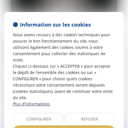
Information sur les cookies
Loi du 14 février 2025 visant à permettre
Nous avons recours à des cookies techniques pour
l'élection du maire d'une commune
assurer le bon fonctionnement du site, nous
nouvelle en cas de conseil municipal
utilisons également des cookies soumis à votre
incomplet
consentement pour collecter des statistiques de
visite.
27/02/2025
La loi vient renforcer la dérogation au
Cliquez ci-dessous sur « ACCEPTER » pour accepter
principe de complétude du conseil
le dépôt de l'ensemble des cookies ou sur «
municipal pour élire le maire d'une
CONFIGURER » pour choisir quels cookies
commune nouvelle...
nécessitant votre consentement seront déposés
(cookies statistiques), avant de continuer votre visite
Lire la suite
du site.
Plus d'informations
CONFIGURER
REFUSER