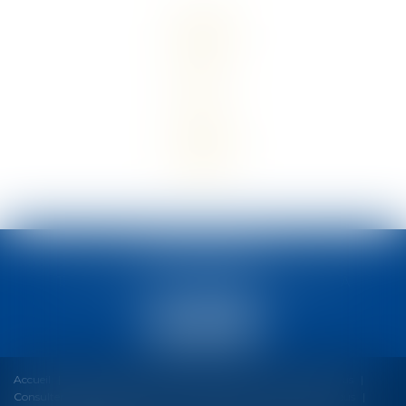
MCM AVOCATS
13 avenue Maréchal Sébastiani, 20200 BASTIA
Tél :
04 95 31 35 63
Accueil
Le cabinet
Nos expertises
Honoraires
Fil d'Actus
Consulter votre espace client
Nous rejoindre
Contactez-nous