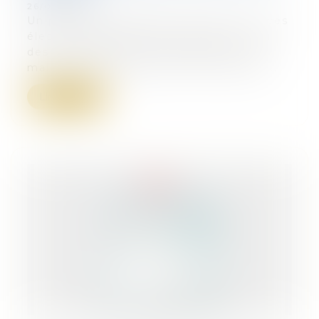
26/06/2024
Un problème spécifique se pose pour ces
élections législatives anticipées : celui
des inscriptions survenues après le 24
mai, que les communes n'arrivent pas...
Lire la suite