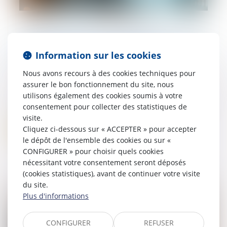
Directive relative à l’amélioration du droit
Information sur les cookies
des sociétés à l’ère numérique
30/07/2025
Nous avons recours à des cookies techniques pour
La directive (UE) 2025/25 du 19 décembre
assurer le bon fonctionnement du site, nous
2024 relative à l’extension et à
utilisons également des cookies soumis à votre
l’amélioration de l’utilisation des outils et
consentement pour collecter des statistiques de
processus numériques dans le domaine...
visite.
Cliquez ci-dessous sur « ACCEPTER » pour accepter
Lire la suite
le dépôt de l'ensemble des cookies ou sur «
CONFIGURER » pour choisir quels cookies
nécessitant votre consentement seront déposés
(cookies statistiques), avant de continuer votre visite
du site.
Plus d'informations
CONFIGURER
REFUSER