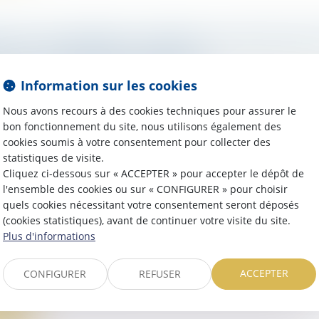
ion d’une exposition : l’absence de remboursemen
réer un déséquilibre significatif ?
025
Information sur les cookies
e L.442-1, I, 2° du Code de commerce interdit à un
r à l’autre des obligations créant un déséquilibre si
Nous avons recours à des cookies techniques pour assurer le
bon fonctionnement du site, nous utilisons également des
suite
cookies soumis à votre consentement pour collecter des
statistiques de visite.
Cliquez ci-dessous sur « ACCEPTER » pour accepter le dépôt de
l'ensemble des cookies ou sur « CONFIGURER » pour choisir
quels cookies nécessitant votre consentement seront déposés
(cookies statistiques), avant de continuer votre visite du site.
t visé par une enquête pour des pratiques antic
Plus d'informations
025
 américain est suspecté d’entraver la concurrenc
ACCEPTER
CONFIGURER
REFUSER
rche et de dégrader les résultats des rivaux de Bing
suite