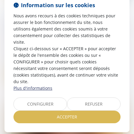
Information sur les cookies
Nous avons recours à des cookies techniques pour
Participation du public pour certains
assurer le bon fonctionnement du site, nous
projets soumis à autorisation d'urbanisme
utilisons également des cookies soumis à votre
13/01/2025
consentement pour collecter des statistiques de
Un décret du 30 décembre 2024,
visite.
modifiant le code de l'urbanisme,
Cliquez ci-dessous sur « ACCEPTER » pour accepter
introduit une nouvelle obligation de
le dépôt de l'ensemble des cookies ou sur «
participation du public pour certains
CONFIGURER » pour choisir quels cookies
projets d'urbanis...
nécessitant votre consentement seront déposés
(cookies statistiques), avant de continuer votre visite
Lire la suite
du site.
Plus d'informations
CONFIGURER
REFUSER
ACCEPTER