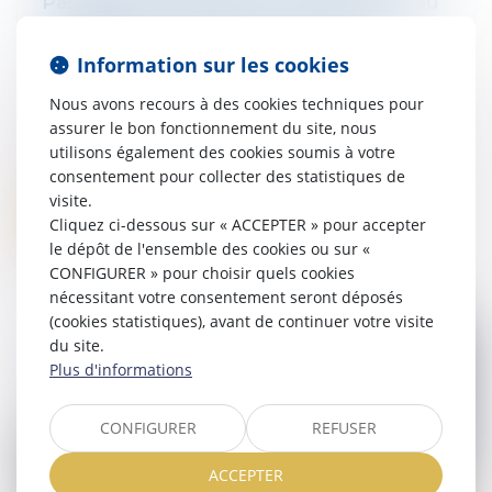
Passoires thermiques : le DPE évolue au
1er juillet pour les petites surfaces
17/07/2024
Information sur les cookies
Le mode de calcul du diagnostic de
Nous avons recours à des cookies techniques pour
performance énergétique (DPE) connaît
assurer le bon fonctionnement du site, nous
des évolutions pour les logements de
utilisons également des cookies soumis à votre
moins de 40 m2. Un arrêté du 25 mars
consentement pour collecter des statistiques de
2024 a mod...
visite.
Lire la suite
Cliquez ci-dessous sur « ACCEPTER » pour accepter
le dépôt de l'ensemble des cookies ou sur «
CONFIGURER » pour choisir quels cookies
nécessitant votre consentement seront déposés
(cookies statistiques), avant de continuer votre visite
du site.
Plus d'informations
CONFIGURER
REFUSER
ACCEPTER