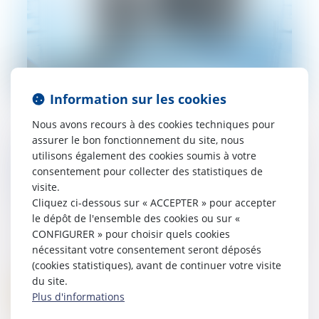
Information sur les cookies
Nous avons recours à des cookies techniques pour
Transformation d’une SARL en SA :
assurer le bon fonctionnement du site, nous
l’approbation du rapport sur la valeur des
utilisons également des cookies soumis à votre
biens et les avantages particuliers doit
consentement pour collecter des statistiques de
visite.
être expresse
Cliquez ci-dessous sur « ACCEPTER » pour accepter
16/07/2024
le dépôt de l'ensemble des cookies ou sur «
Le changement de forme juridique d’une
CONFIGURER » pour choisir quels cookies
société, quelle que soit sa forme, en une
nécessitant votre consentement seront déposés
société par actions, implique pour les
(cookies statistiques), avant de continuer votre visite
associés de se prononcer sur le rappo...
du site.
Plus d'informations
Lire la suite