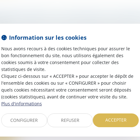
bloqués à partir du 24 août 2022 pour les passo
022
 du 24 août 2022, les loyers des logements dont l
Information sur les cookies
que est classé F ou G (« passoires énergétiques » 
Nous avons recours à des cookies techniques pour assurer le
suite
bon fonctionnement du site, nous utilisons également des
cookies soumis à votre consentement pour collecter des
statistiques de visite.
Cliquez ci-dessous sur « ACCEPTER » pour accepter le dépôt de
l'ensemble des cookies ou sur « CONFIGURER » pour choisir
quels cookies nécessitant votre consentement seront déposés
on énergétique : les locataires peuvent réaliser
(cookies statistiques), avant de continuer votre visite du site.
crit du propriétaire
Plus d'informations
022
n, menuiseries, ventilation, chauffage... Pour enco
ACCEPTER
CONFIGURER
REFUSER
que des logements, la loi de lutte contre le dérèg
suite