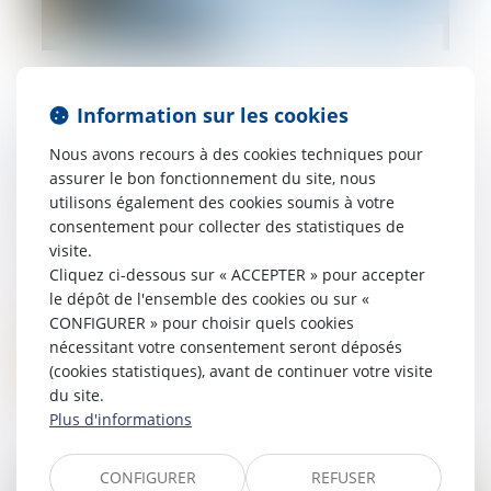
Information sur les cookies
L’instance en cours ne peut reprendre
qu’après une déclaration de créance
Nous avons recours à des cookies techniques pour
valable
assurer le bon fonctionnement du site, nous
utilisons également des cookies soumis à votre
27/02/2025
En droit communautaire, le règlement
consentement pour collecter des statistiques de
2015/848 encadre les procédures
visite.
d’insolvabilité. L’ouverture d’une telle
Cliquez ci-dessous sur « ACCEPTER » pour accepter
procédure entraîne l’application de la loi
le dépôt de l'ensemble des cookies ou sur «
de l...
CONFIGURER » pour choisir quels cookies
nécessitant votre consentement seront déposés
Lire la suite
(cookies statistiques), avant de continuer votre visite
du site.
Plus d'informations
CONFIGURER
REFUSER