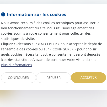
tic de performance énergétique : un plan pour r
025
Information sur les cookies
ostic de performance énergétique (DPE) fait l'obj
ment afin de restaurer la confiance dans cet outil
Nous avons recours à des cookies techniques pour assurer le
bon fonctionnement du site, nous utilisons également des
suite
cookies soumis à votre consentement pour collecter des
statistiques de visite.
Cliquez ci-dessous sur « ACCEPTER » pour accepter le dépôt de
l'ensemble des cookies ou sur « CONFIGURER » pour choisir
quels cookies nécessitant votre consentement seront déposés
(cookies statistiques), avant de continuer votre visite du site.
 une aide adaptée pour les travailleurs indépend
Plus d'informations
025
 permet aux travailleurs indépendants et aux chefs
ACCEPTER
CONFIGURER
REFUSER
és majeures d'ordre financier, familial, social ou mé
suite