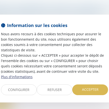
tions des dispositions relatives à l’enquête, l’i
tion des peines par la loi du 20 novembre 2023
23
n°2023-1059 du 20 novembre 2023 d’orientation et
Information sur les cookies
e de la Justice, vient prévoir une hausse du budget 
Nous avons recours à des cookies techniques pour assurer le
bon fonctionnement du site, nous utilisons également des
suite
cookies soumis à votre consentement pour collecter des
statistiques de visite.
Cliquez ci-dessous sur « ACCEPTER » pour accepter le dépôt de
l'ensemble des cookies ou sur « CONFIGURER » pour choisir
quels cookies nécessitant votre consentement seront déposés
e petit-déjeuner : le Parlement européen vote p
(cookies statistiques), avant de continuer votre visite du site.
Plus d'informations
ments
23
2 décembre, les députés européens se sont pronon
ACCEPTER
CONFIGURER
REFUSER
ion plus précise sur les étiquettes de certains produ
suite