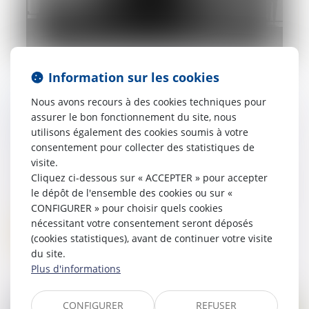
Information sur les cookies
Destruction partielle du local loué : les
Nous avons recours à des cookies techniques pour
limites de l’article 1722 du Code civil face
assurer le bon fonctionnement du site, nous
au défaut d’entretien
utilisons également des cookies soumis à votre
consentement pour collecter des statistiques de
21/01/2025
Selon l’article 1722 du Code civil, si
visite.
pendant la durée du bail, la chose louée
Cliquez ci-dessous sur « ACCEPTER » pour accepter
est détruite en totalité par cas fortuit, le
le dépôt de l'ensemble des cookies ou sur «
bail est résilié de plein droit....
CONFIGURER » pour choisir quels cookies
nécessitant votre consentement seront déposés
Lire la suite
(cookies statistiques), avant de continuer votre visite
du site.
Plus d'informations
CONFIGURER
REFUSER