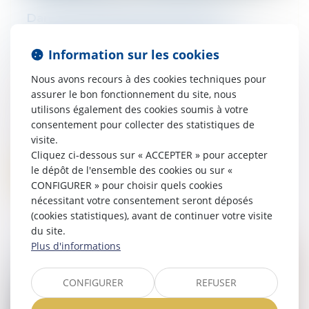
Dans un lotissement, comment
décompter les majorités de l’article L
Information sur les cookies
442-10 du Code de l’urbanisme ?
21/07/2022
Nous avons recours à des cookies techniques pour
Pour le calcul des superficies du
assurer le bon fonctionnement du site, nous
lotissement détenues par les
utilisons également des cookies soumis à votre
propriétaires favorables à la modification
consentement pour collecter des statistiques de
du cahier des charges, il faut retenir
visite.
celles des l...
Cliquez ci-dessous sur « ACCEPTER » pour accepter
le dépôt de l'ensemble des cookies ou sur «
Lire la suite
CONFIGURER » pour choisir quels cookies
nécessitant votre consentement seront déposés
(cookies statistiques), avant de continuer votre visite
du site.
Plus d'informations
CONFIGURER
REFUSER