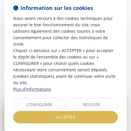
Information sur les cookies
Rupture brutale des relations
Nous avons recours à des cookies techniques pour
commerciales établies : précisions sur
assurer le bon fonctionnement du site, nous
l’appréciation du préavis de rupture
utilisons également des cookies soumis à votre
consentement pour collecter des statistiques de
17/04/2025
visite.
En l’espèce, une société distribuant des
Cliquez ci-dessous sur « ACCEPTER » pour accepter
appareils d’électrostimulation avait
le dépôt de l'ensemble des cookies ou sur «
informé son fournisseur d’une réduction
CONFIGURER » pour choisir quels cookies
progressive de ses achats à partir de 2...
nécessitant votre consentement seront déposés
Lire la suite
(cookies statistiques), avant de continuer votre visite
du site.
Plus d'informations
CONFIGURER
REFUSER
ACCEPTER