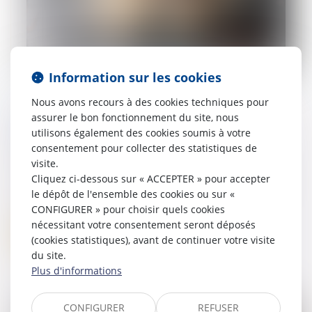
Information sur les cookies
Nous avons recours à des cookies techniques pour
Convention d’occupation précaire et
assurer le bon fonctionnement du site, nous
obligation de délivrance des locaux
utilisons également des cookies soumis à votre
consentement pour collecter des statistiques de
06/02/2024
La Cour de cassation a jugé le 11 janvier
visite.
dernier qu’une convention d'occupation
Cliquez ci-dessous sur « ACCEPTER » pour accepter
précaire n'étant pas un bail, l'occupant à
le dépôt de l'ensemble des cookies ou sur «
titre précaire ne peut se prévalo...
CONFIGURER » pour choisir quels cookies
nécessitant votre consentement seront déposés
Lire la suite
(cookies statistiques), avant de continuer votre visite
du site.
Plus d'informations
CONFIGURER
REFUSER