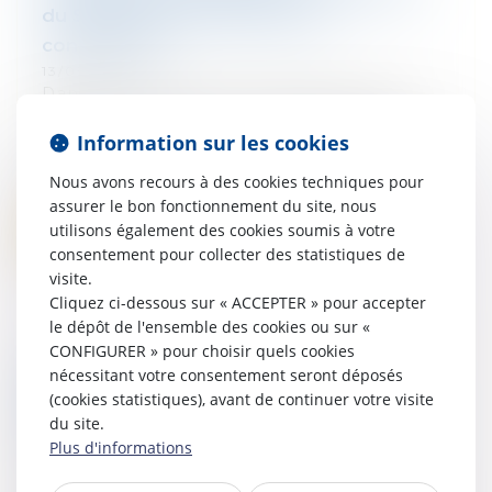
du Sénat saisit l’Autorité de la
concurrence
13/05/2026
Dans le contexte de la poursuite de la
crise du logement, la commission des
Information sur les cookies
affaires économiques du Sénat a été
alertée par les récentes hausses du prix
Nous avons recours à des cookies techniques pour
des...
assurer le bon fonctionnement du site, nous
utilisons également des cookies soumis à votre
Lire la suite
consentement pour collecter des statistiques de
visite.
Cliquez ci-dessous sur « ACCEPTER » pour accepter
le dépôt de l'ensemble des cookies ou sur «
CONFIGURER » pour choisir quels cookies
Relance de l’immobilier : un nouveau
nécessitant votre consentement seront déposés
(cookies statistiques), avant de continuer votre visite
projet de loi « Logement » attendu pour
du site.
l’été 2026
Plus d'informations
13/05/2026
Pour relancer le marché du logement, le