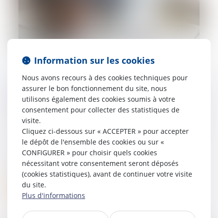
Information sur les cookies
Nous avons recours à des cookies techniques pour
Entreprises en difficulté : les banques
assurer le bon fonctionnement du site, nous
donnent plus de temps pour rembourser
utilisons également des cookies soumis à votre
les crédits
consentement pour collecter des statistiques de
28/01/2021
visite.
Le remboursement des prêts garantis par
Cliquez ci-dessous sur « ACCEPTER » pour accepter
l’État pourra être décalé d’une année
le dépôt de l'ensemble des cookies ou sur «
supplémentaire. La crise sanitaire
CONFIGURER » pour choisir quels cookies
persistante met toujours une forte
nécessitant votre consentement seront déposés
pression...
(cookies statistiques), avant de continuer votre visite
du site.
Lire la suite
Plus d'informations