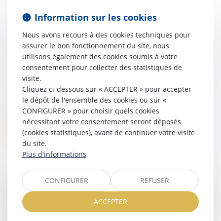
Information sur les cookies
Mise en demeure d'un bailleur
commercial par arrêté de péril grave et
Nous avons recours à des cookies techniques pour
imminent concernant le local loué
assurer le bon fonctionnement du site, nous
utilisons également des cookies soumis à votre
09/09/2025
Un arrêté de péril grave et imminent
consentement pour collecter des statistiques de
ayant mis des bailleurs en demeure de
visite.
prendre diverses mesures pour assurer la
Cliquez ci-dessous sur « ACCEPTER » pour accepter
sécurité publique, en procédant au
le dépôt de l'ensemble des cookies ou sur «
mainti...
CONFIGURER » pour choisir quels cookies
nécessitant votre consentement seront déposés
Lire la suite
(cookies statistiques), avant de continuer votre visite
du site.
Plus d'informations
CONFIGURER
REFUSER
ACCEPTER