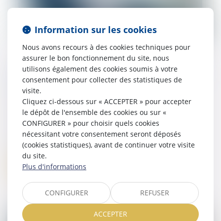
Information sur les cookies
Nous avons recours à des cookies techniques pour
assurer le bon fonctionnement du site, nous
4 étapes clés pour réussir la transmission
utilisons également des cookies soumis à votre
consentement pour collecter des statistiques de
d’une entreprise familiale
visite.
14/05/2024
Cliquez ci-dessous sur « ACCEPTER » pour accepter
Construire une entreprise pérenne et
le dépôt de l'ensemble des cookies ou sur «
capable de traverser les crises est
CONFIGURER » pour choisir quels cookies
souvent l'œuvre d'une vie. Pour
nécessitant votre consentement seront déposés
beaucoup de dirigeants de PME et ETI
(cookies statistiques), avant de continuer votre visite
familiales, l'i...
du site.
Plus d'informations
Lire la suite
CONFIGURER
REFUSER
ACCEPTER