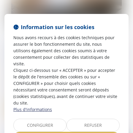
Information sur les cookies
Nous avons recours à des cookies techniques pour
Licenciement pris sur la base
assurer le bon fonctionnement du site, nous
d’enregistrements déloyaux : la Cour de
utilisons également des cookies soumis à votre
consentement pour collecter des statistiques de
cassation valide le mode de preuve
visite.
17/01/2024
Cliquez ci-dessous sur « ACCEPTER » pour accepter
Les vacances de Noël n’auront pas
le dépôt de l'ensemble des cookies ou sur «
empêché la Cour de cassation de se
CONFIGURER » pour choisir quels cookies
saisir de la question relative à l’admission
nécessitant votre consentement seront déposés
d’un mode de preuve déloyale dans le
(cookies statistiques), avant de continuer votre visite
cadre...
du site.
Plus d'informations
Lire la suite
CONFIGURER
REFUSER