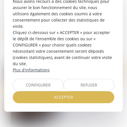
Nous avons recours à des cookies techniques pour
27/02/2020
Lorsqu’une décision de préemption n’est
assurer le bon fonctionnement du site, nous
pas notifiée à l’acquéreur évincé ou l’est
utilisons également des cookies soumis à votre
sans mention des voies et délais de
consentement pour collecter des statistiques de
recours, ce délai ne lui est pas oppos...
visite.
Cliquez ci-dessous sur « ACCEPTER » pour accepter
Lire la suite
le dépôt de l'ensemble des cookies ou sur «
CONFIGURER » pour choisir quels cookies
nécessitant votre consentement seront déposés
(cookies statistiques), avant de continuer votre visite
du site.
Plus d'informations
CONFIGURER
REFUSER
ACCEPTER