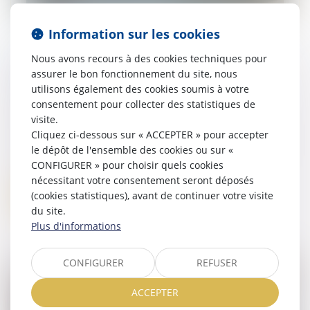
Information sur les cookies
Nous avons recours à des cookies techniques pour
Abonnement à une salle de sport : nos
assurer le bon fonctionnement du site, nous
conseils avant de vous engager
utilisons également des cookies soumis à votre
28/08/2024
consentement pour collecter des statistiques de
Au moment de la rentrée scolaire ou
visite.
après les fêtes de fin d'année, vous êtes
Cliquez ci-dessous sur « ACCEPTER » pour accepter
nombreux à prendre de bonnes
le dépôt de l'ensemble des cookies ou sur «
résolutions et vouloir vous inscrire à une
CONFIGURER » pour choisir quels cookies
salle d...
nécessitant votre consentement seront déposés
(cookies statistiques), avant de continuer votre visite
Lire la suite
du site.
Plus d'informations
CONFIGURER
REFUSER
ACCEPTER