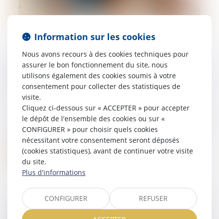
Information sur les cookies
Nous avons recours à des cookies techniques pour
Télécoms : L’Autorité de la concurrence
assurer le bon fonctionnement du site, nous
autorise la prise de contrôle de La Poste
utilisons également des cookies soumis à votre
Telecom par Bouygues Telecom
consentement pour collecter des statistiques de
29/08/2024
visite.
Le 12 juillet 2024, Bouygues Telecom a
Cliquez ci-dessous sur « ACCEPTER » pour accepter
notifié à l’Autorité de la concurrence son
le dépôt de l'ensemble des cookies ou sur «
projet de prise de contrôle exclusif de La
CONFIGURER » pour choisir quels cookies
Poste Telecom, actuellement cont...
nécessitant votre consentement seront déposés
(cookies statistiques), avant de continuer votre visite
Lire la suite
du site.
Plus d'informations
CONFIGURER
REFUSER