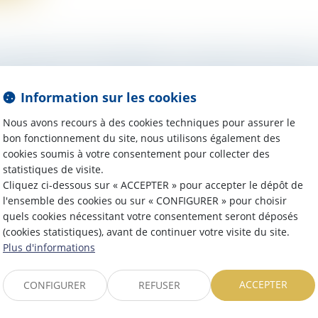
de SARL ancien salarié d’une société concurrent
étournement de clientèle et rupture brutale de
Information sur les cookies
023
Cour de cassation, le gérant d’une Société à Respo
Nous avons recours à des cookies techniques pour assurer le
a responsabilité pour faute de gestion, commise à
bon fonctionnement du site, nous utilisons également des
cookies soumis à votre consentement pour collecter des
suite
statistiques de visite.
Cliquez ci-dessous sur « ACCEPTER » pour accepter le dépôt de
l'ensemble des cookies ou sur « CONFIGURER » pour choisir
quels cookies nécessitant votre consentement seront déposés
(cookies statistiques), avant de continuer votre visite du site.
Plus d'informations
 propriété : échec des règles de distance en pr
 le fonds
ACCEPTER
CONFIGURER
REFUSER
023
litige porté devant la Cour de cassation le 6 juillet