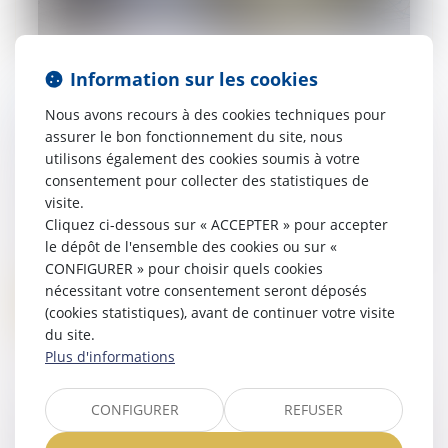
Information sur les cookies
Wingcopter obtient 40 millions d’euros
Nous avons recours à des cookies techniques pour
de la BEI pour ses livraisons par drone
assurer le bon fonctionnement du site, nous
utilisons également des cookies soumis à votre
17/05/2023
La start-up allemande Wingcopter, qui
consentement pour collecter des statistiques de
développe des drones destinés à la
visite.
livraison de médicaments et de produits
Cliquez ci-dessous sur « ACCEPTER » pour accepter
alimentaires en zones reculées, a obtenu
le dépôt de l'ensemble des cookies ou sur «
40...
CONFIGURER » pour choisir quels cookies
nécessitant votre consentement seront déposés
Lire la suite
(cookies statistiques), avant de continuer votre visite
du site.
Plus d'informations
CONFIGURER
REFUSER