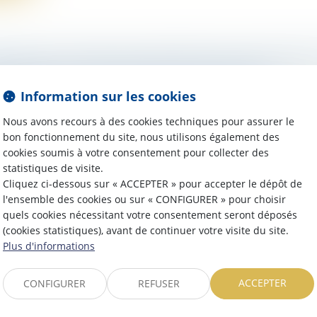
ité de la concurrence sanctionne les chocolats D
 la liberté commerciale de ses franchisés
Information sur les cookies
024
te d'un rapport d'enquête transmis par la DGCCRF, 
Nous avons recours à des cookies techniques pour assurer le
ne la société De Neuville pour avoir mis en œuvre 
bon fonctionnement du site, nous utilisons également des
cookies soumis à votre consentement pour collecter des
suite
statistiques de visite.
Cliquez ci-dessous sur « ACCEPTER » pour accepter le dépôt de
l'ensemble des cookies ou sur « CONFIGURER » pour choisir
quels cookies nécessitant votre consentement seront déposés
(cookies statistiques), avant de continuer votre visite du site.
Plus d'informations
 innovation défense participe à la levée de fon
de la société Unseenlabs
ACCEPTER
CONFIGURER
REFUSER
024
e de fonds a été menée par le Fonds innovation d