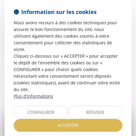
Reprise d’actifs appartenant à Ludendo
(La Grande Récré) par le groupe JouéClub
Information sur les cookies
: l’Autorité autorise l’opération sous
Nous avons recours à des cookies techniques pour
réserve d’engagements portant sur 6
assurer le bon fonctionnement du site, nous
magasins
utilisons également des cookies soumis à votre
consentement pour collecter des statistiques de
05/07/2024
Le 15 mai 2023, le groupe JouéClub, a
visite.
notifié à l’Autorité de la concurrence
Cliquez ci-dessous sur « ACCEPTER » pour accepter
l’acquisition d’actifs appartenant au
le dépôt de l'ensemble des cookies ou sur «
groupe Ludendo, dont 89 fonds de
CONFIGURER » pour choisir quels cookies
commerce,...
nécessitant votre consentement seront déposés
(cookies statistiques), avant de continuer votre visite
Lire la suite
du site.
Plus d'informations
CONFIGURER
REFUSER
ACCEPTER