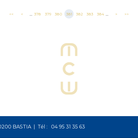
...
...
<<
<
378
379
380
381
382
383
384
>
>>
20200 BASTIA
Tél :
04 95 31 35 63