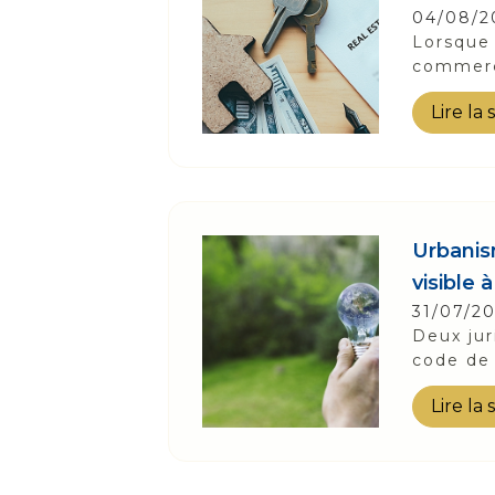
04/08/2
Lorsque 
commerci
Lire la 
Urbanism
visible 
31/07/2
Deux jur
code de 
Lire la 