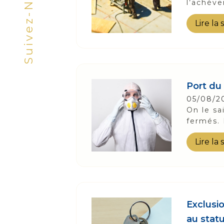
Suivez-Nous
l’achève
Lire la 
Port du
05/08/2
On le sa
fermés. 
Lire la 
Exclusi
au stat