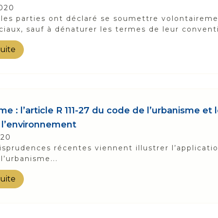
020
les parties ont déclaré se soumettre volontaireme
aux, sauf à dénaturer les termes de leur convention
suite
e : l’article R 111-27 du code de l’urbanisme et 
à l’environnement
020
isprudences récentes viennent illustrer l’applicatio
l’urbanisme...
suite