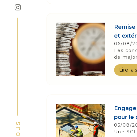
Remise 
et extér
06/08/2
Les cond
de major
Lire la 
Engagem
pour le 
05/08/2
Une SCI 