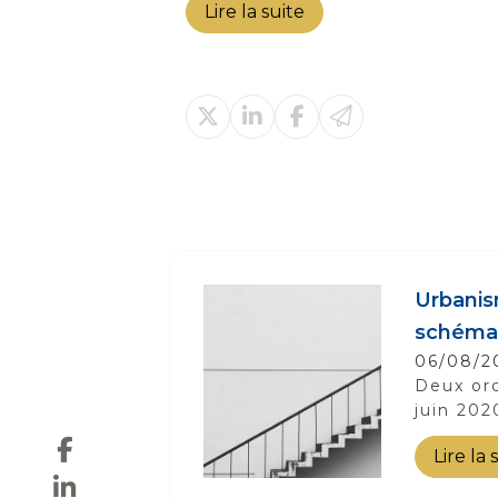
Lire la suite
Urbanism
schémas
06/08/2
Deux ord
juin 2020
Lire la 