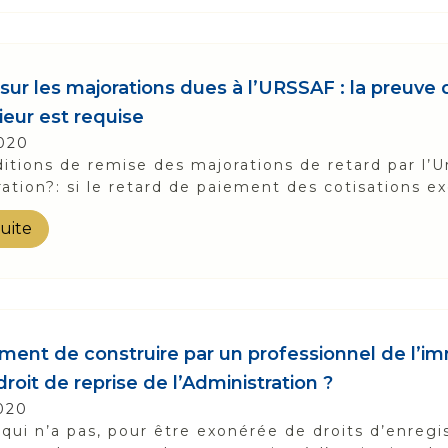
sur les majorations dues à l’URSSAF : la preuve 
ieur est requise
Information sur les cookies
020
itions de remise des majorations de retard par l’Ur
Nous avons recours à des cookies techniques pour assurer le
ation?: si le retard de paiement des cotisations ex
bon fonctionnement du site, nous utilisons également des
cookies soumis à votre consentement pour collecter des
suite
statistiques de visite.
Cliquez ci-dessous sur « ACCEPTER » pour accepter le dépôt de
l'ensemble des cookies ou sur « CONFIGURER » pour choisir
quels cookies nécessitant votre consentement seront déposés
(cookies statistiques), avant de continuer votre visite du site.
Plus d'informations
ent de construire par un professionnel de l’immo
droit de reprise de l’Administration ?
ACCEPTER
CONFIGURER
REFUSER
020
qui n’a pas, pour être exonérée de droits d’enregis