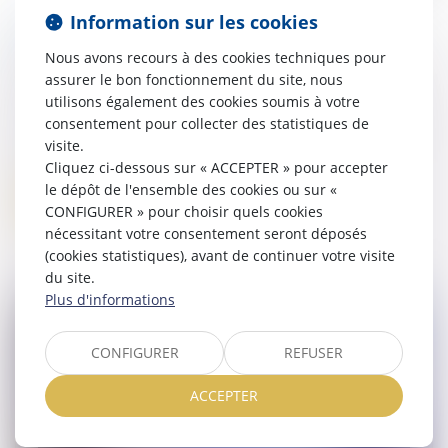
Information sur les cookies
L’Autorité de la concurrence confirme
enquêter sur NVIDIA
Nous avons recours à des cookies techniques pour
25/07/2024
assurer le bon fonctionnement du site, nous
L’annonce a été faite par Benoît Cœuré,
utilisons également des cookies soumis à votre
président de l’Autorité de la concurrence,
consentement pour collecter des statistiques de
lors d’un point presse à l’occasion de la
visite.
publication du rapport annuel de...
Cliquez ci-dessous sur « ACCEPTER » pour accepter
le dépôt de l'ensemble des cookies ou sur «
Lire la suite
CONFIGURER » pour choisir quels cookies
nécessitant votre consentement seront déposés
(cookies statistiques), avant de continuer votre visite
du site.
Plus d'informations
CONFIGURER
REFUSER
ACCEPTER