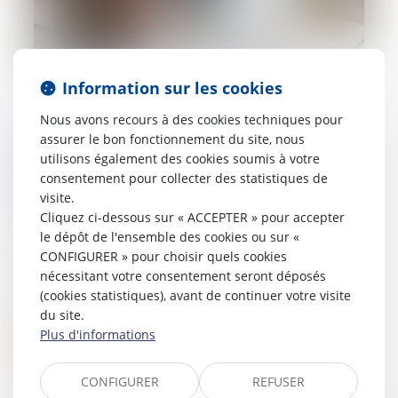
Information sur les cookies
Nous avons recours à des cookies techniques pour
Entreprise en difficulté : quels leviers
assurer le bon fonctionnement du site, nous
pour améliorer la rentabilité, gérer la
utilisons également des cookies soumis à votre
situation de crise et favoriser la
consentement pour collecter des statistiques de
restructuration?
visite.
20/02/2020
Cliquez ci-dessous sur « ACCEPTER » pour accepter
Signaux Faibles est le nouvel outil
le dépôt de l'ensemble des cookies ou sur «
numérique développé par une start-up
CONFIGURER » pour choisir quels cookies
d'État (Etalab). Il repose sur le
nécessitant votre consentement seront déposés
traitement, par le biais d'un algorithme
(cookies statistiques), avant de continuer votre visite
prédictif...
du site.
Plus d'informations
Lire la suite
CONFIGURER
REFUSER