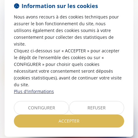
Information sur les cookies
Droit de préférence et confusion des
Nous avons recours à des cookies techniques pour
qualités de preneur et de bailleur
assurer le bon fonctionnement du site, nous
21/08/2024
utilisons également des cookies soumis à votre
Le droit de préférence ou « pacte de
consentement pour collecter des statistiques de
préférence » est défini par l’article 1123
visite.
du Code civil comme un contrat par
Cliquez ci-dessous sur « ACCEPTER » pour accepter
lequel une partie s’engage à proposer en
le dépôt de l'ensemble des cookies ou sur «
p...
CONFIGURER » pour choisir quels cookies
nécessitant votre consentement seront déposés
Lire la suite
(cookies statistiques), avant de continuer votre visite
du site.
Plus d'informations
CONFIGURER
REFUSER
ACCEPTER