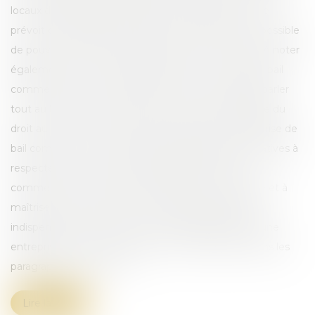
locaux dans lesquels l’entreprise nouvellement créée
prévoit de s’installer. Sans droit de bail, il devient impossible
de pouvoir jouir de l’usage de locaux commerciaux. A noter
également que l’on peut aussi parler de « reprise de bail
commercial » pour caractériser ce dont nous allons parler
tout au long de cet article. Quel est le cadre juridique du
droit au bail ? En quoi consiste précisément une reprise de
bail commercial ? Quelles sont les étapes administratives à
respecter pour pouvoir s’installer dans des locaux
commerciaux ? Quels sont les éléments à connaître et à
maîtriser concernant cette formalité administrative
indispensable à la création et au développement d’une
entreprise ? Toutes les réponses à ces questions dans les
paragraphes qui suivent...
Lire la suite