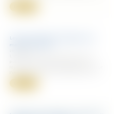
Lire la suite
Loyers commerciaux actualisés au 20
mars 2017 | Net-iris
23/03/2017
L'indice des loyers commerciaux (ILC)
publié tous les trimestres évite aux
loyers d'être indexés obligatoirement sur
l'indice du coût de la construction, ind...
Lire la suite