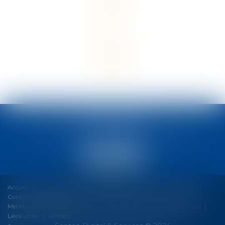
MCM AVOCATS
13 avenue Maréchal Sébastiani, 20200 BASTIA
Tél :
04 95 31 35 63
Accueil
Le cabinet
Nos expertises
Honoraires
Fil d'Actus
Consulter votre espace client
Nous rejoindre
Contactez-nous
Mentions légales
Plan du site
Prendre RDV au pôle entreprises
Liens utiles
Articles