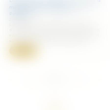
Location ou sous-location : ce n'est pas la
même fiscalité qui s'applique - Le
Particulier
22/03/2017
Lorsqu'un même logement fait l'objet
d'une location nue et d'une sous-location
en meublé, les bénéfices qu’ils procurent
sont à déclarer par chacun des baill...
Lire la suite
...
...
<<
<
506
507
508
509
510
511
512
>
>>