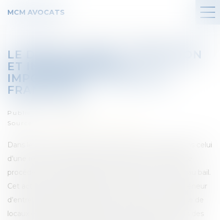
MCM AVOCATS
LE DROIT AU BAIL : DÉFINITION
ET INFORMATIONS
IMPORTANTES - TOUTE LA
FRANCHISE
Publié le :
29/03/2017
Source :
www.toute-la-franchise.com
Dans le cas d’une création d’entreprise ou même dans celui
d’une reprise d’entreprise, il est souvent nécessaire de
procéder à ce que l’on appelle couramment un droit au bail.
Cet acte administratif permet au créateur ou au repreneur
d’entreprise de s’installer dans des locaux, qu’il s’agisse de
locaux existants déjà occupés par l’entreprise ou alors des