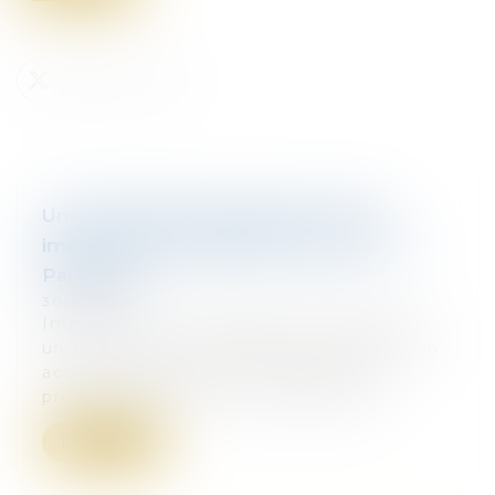
Une canalisation publique peut être
imposée au propriétaire du terrain - Le
Particulier
30/03/2017
Implanter une canalisation publique sur
un terrain privé nécessite en principe un
acte qui établit une servitude. Si le
propriétaire refuse, la canalisation...
Lire la suite