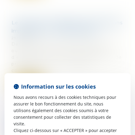
Le droit au bail : définition et informations
importantes - Toute la franchise
29/03/2017
Dans le cas d’une création d’entreprise
ou même dans celui d’une reprise
d’entreprise, il est souvent nécessaire de
procéder à ce que l’on appelle
couramment...
Lire la suite
Information sur les cookies
Nous avons recours à des cookies techniques pour
assurer le bon fonctionnement du site, nous
utilisons également des cookies soumis à votre
consentement pour collecter des statistiques de
Quand la locataire reçoit un congé pour
visite.
vente | SOS conso
Cliquez ci-dessous sur « ACCEPTER » pour accepter