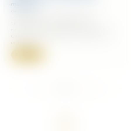
magazine.fr
04/08/2016
Le ministre de l’aménagement du
territoire, de la ruralité et des
collectivités territoriales a présenté en
Conseil des ministres le 27 juillet, une
ordonnan...
Lire la suite
...
...
<<
<
517
518
519
520
521
522
523
>
>>