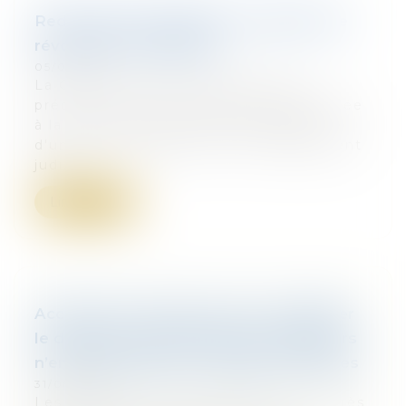
Redressement judiciaire : indemnité de
révocation du dirigeant
05/09/2016
La Cour de cassation apporte des
précisions sur une créance litigieuse liée
à la révocation des fonctions de PDG
d'une société débitrice en redressement
judi...
Lire la suite
Accélérer les projets locaux et stabiliser
le droit de la construction, les sénateurs
n’en démordent pas - Règles et Normes
31/08/2016
Les sénateurs ne désespèrent pas. Après