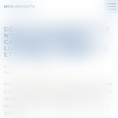
MCM AVOCATS
DÉMOLITION DU BÂTIMENT QUI
N'EST PAS CONFORME AU
CAHIER DES CHARGES DU
LOTISSEMENT - LOTISSEMENTS
ET DIVISIONS FONCIÈRES
Publié le :
10/08/2016
Source :
www.jurisprudentes.net
Par acte authentique du 13 octobre 2005, Monsieur Lazard
C et son épouse née Sihame L acquièrent de la société LG
INVEST un terrain à bâtir constituant le lot n° 15 d’un
lotissement dénommé ’[...]’ cadastré section A n° 2043 et
2049 au [...].