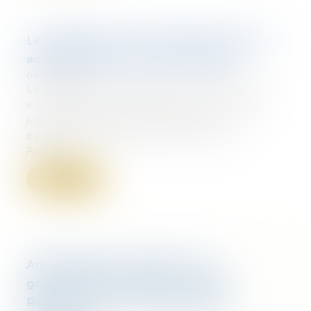
Le dispositif est reconduit à partir du 1er
août 2016 dans les zones tendues
08/08/2016
Le dispositif d'encadrement des loyers
est reconduit à partir du 1er août 2016
jusqu'au 31 juillet 2017 dans les
agglomérations suivantes : Ajaccio,
Annecy,...
Lire la suite
Aménagement du territoire : le
gouvernement clarifie le rôle des
Régions – Droit – Environnement-