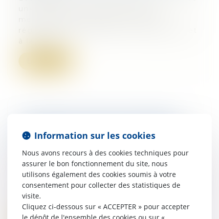
une résolution portant sur treize
mesures de maîtrise des normes
réglementaires relatives à l’urbanisme et
à la const...
Lire la suite
Prescription de l'action en fixation du
Information sur les cookies
loyer d'un bail commercial né d'un bail
dérogatoire
Nous avons recours à des cookies techniques pour
16/08/2016
assurer le bon fonctionnement du site, nous
La prescription biennale à laquelle est
utilisons également des cookies soumis à votre
soumise la demande en fixation du loyer
consentement pour collecter des statistiques de
d'un bail commercial qui se substitue à
visite.
un bail dérogatoire court à compter d...
Cliquez ci-dessous sur « ACCEPTER » pour accepter
le dépôt de l'ensemble des cookies ou sur «