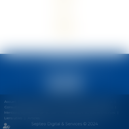
MCM AVOCATS
13 avenue Maréchal Sébastiani, 20200 BASTIA
Tél :
04 95 31 35 63
Accueil
Le cabinet
Nos expertises
Honoraires
Fil d'Actus
Consulter votre espace client
Nous rejoindre
Contactez-nous
Mentions légales
Plan du site
Prendre RDV au pôle entreprises
Liens utiles
Articles
Septeo Digital & Services © 2024