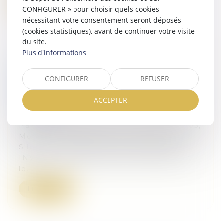
Lire la suite
CONFIGURER » pour choisir quels cookies
nécessitant votre consentement seront déposés
(cookies statistiques), avant de continuer votre visite
du site.
Plus d'informations
Démolition du bâtiment qui n'est pas
conforme au cahier des charges du
CONFIGURER
REFUSER
lotissement - Lotissements et divisions
ACCEPTER
foncières
10/08/2016
Par acte authentique du 13 octobre 2005,
Monsieur Lazard C et son épouse née
Sihame L acquièrent de la société LG
INVEST un terrain à bâtir constituant le
lo...
Lire la suite