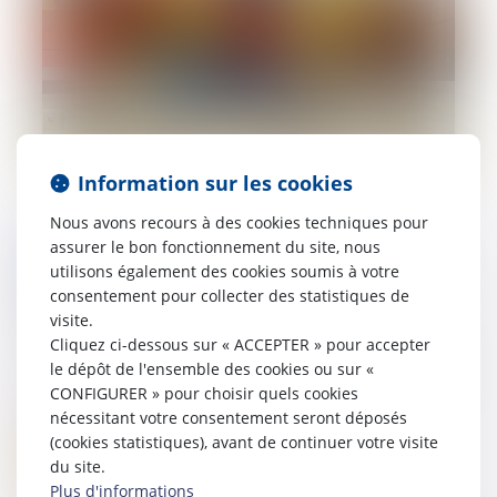
Information sur les cookies
Nous avons recours à des cookies techniques pour
Quel régime si le sous-traitant délègue
assurer le bon fonctionnement du site, nous
l’entrepreneur principal pour payer son
utilisons également des cookies soumis à votre
propre sous-traitant ?
consentement pour collecter des statistiques de
visite.
05/01/2024
Lorsque le sous-traitant délègue à son
Cliquez ci-dessous sur « ACCEPTER » pour accepter
propre sous-traitant non pas le maître de
le dépôt de l'ensemble des cookies ou sur «
l'ouvrage mais l'entreprise principale, la
CONFIGURER » pour choisir quels cookies
délégation ne relève pas de la lo...
nécessitant votre consentement seront déposés
(cookies statistiques), avant de continuer votre visite
Lire la suite
du site.
Plus d'informations