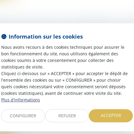
ion des sexes parmi les cadres dirigeants : pénal
023
Information sur les cookies
t n° 2023-370 du 15 mai 2023 est pris pour l’applicat
Nous avons recours à des cookies techniques pour assurer le
1774 du 24 décembre 2021 visant à accélérer l’égal
bon fonctionnement du site, nous utilisons également des
suite
cookies soumis à votre consentement pour collecter des
statistiques de visite.
Cliquez ci-dessous sur « ACCEPTER » pour accepter le dépôt de
l'ensemble des cookies ou sur « CONFIGURER » pour choisir
quels cookies nécessitant votre consentement seront déposés
(cookies statistiques), avant de continuer votre visite du site.
i pour agir en dénégation du droit au statut d
Plus d'informations
d’un défaut d’immatriculation au RCS
023
ACCEPTER
CONFIGURER
REFUSER
 une personne achète un local donné à bail à usa
 2012, la bailleresse signifie aux locataires un con