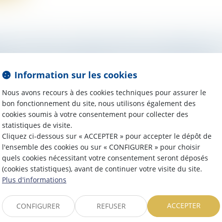
uts d’une SCI ne peuvent priver l’usufruitier du
tion collective impactant son droit de jouissanc
024
Information sur les cookies
es de l’article 578 du Code civil : « L'usufruit est 
Nous avons recours à des cookies techniques pour assurer le
autre a la propriété, comme le propriétaire lui-mê
bon fonctionnement du site, nous utilisons également des
suite
cookies soumis à votre consentement pour collecter des
statistiques de visite.
Cliquez ci-dessous sur « ACCEPTER » pour accepter le dépôt de
l'ensemble des cookies ou sur « CONFIGURER » pour choisir
quels cookies nécessitant votre consentement seront déposés
(cookies statistiques), avant de continuer votre visite du site.
alités de séquestre sont sans effet sur le point
Plus d'informations
tion de l’action en récupération de l’indemnité 
024
ACCEPTER
CONFIGURER
REFUSER
e 2224 du Code civil dispose que les actions person