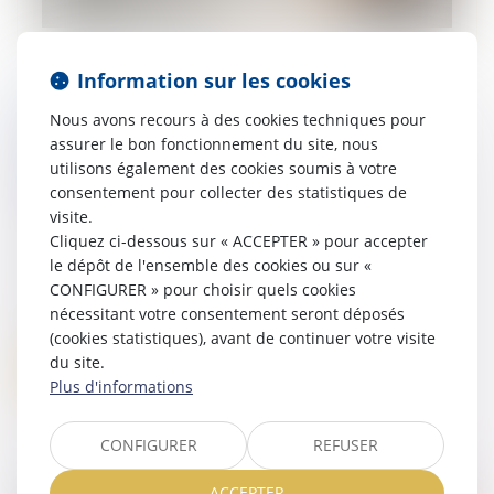
Information sur les cookies
Contribution AGEFIPH : les nouvelles
Nous avons recours à des cookies techniques pour
dispositions pour la transmission des
assurer le bon fonctionnement du site, nous
données par l’URSSAF et des accords
utilisons également des cookies soumis à votre
agréés
consentement pour collecter des statistiques de
30/05/2023
visite.
La date limite de transmission de la
Cliquez ci-dessous sur « ACCEPTER » pour accepter
DOETH, en mai de chaque année, est
le dépôt de l'ensemble des cookies ou sur «
désormais inscrite de façon formelle
CONFIGURER » pour choisir quels cookies
dans le code du travail. Voici les
nécessitant votre consentement seront déposés
conséquences...
(cookies statistiques), avant de continuer votre visite
du site.
Lire la suite
Plus d'informations
CONFIGURER
REFUSER
ACCEPTER