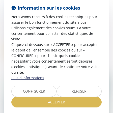
Vente par adjudication d’un lot de
copropriété : l’adjudicataire supporte le
Information sur les cookies
coût de l’état daté
Nous avons recours à des cookies techniques pour
13/07/2021
assurer le bon fonctionnement du site, nous
En application de l’article L 322-9 du
utilisons également des cookies soumis à votre
Code des procédures civiles d’exécution,
consentement pour collecter des statistiques de
c’est à l’adjudicataire, qui supporte les
visite.
frais de la vente, d’assumer le coû...
Cliquez ci-dessous sur « ACCEPTER » pour accepter
le dépôt de l'ensemble des cookies ou sur «
Lire la suite
CONFIGURER » pour choisir quels cookies
nécessitant votre consentement seront déposés
(cookies statistiques), avant de continuer votre visite
du site.
Plus d'informations
CONFIGURER
REFUSER
ACCEPTER