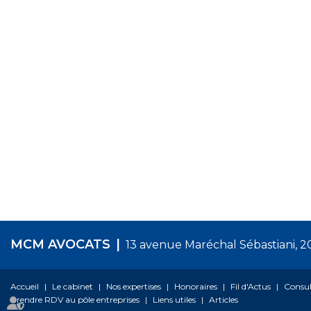
MCM AVOCATS
13 avenue Maréchal Sébastiani, 
Accueil
Le cabinet
Nos expertises
Honoraires
Fil d'Actus
Consul
Prendre RDV au pôle entreprises
Liens utiles
Articles