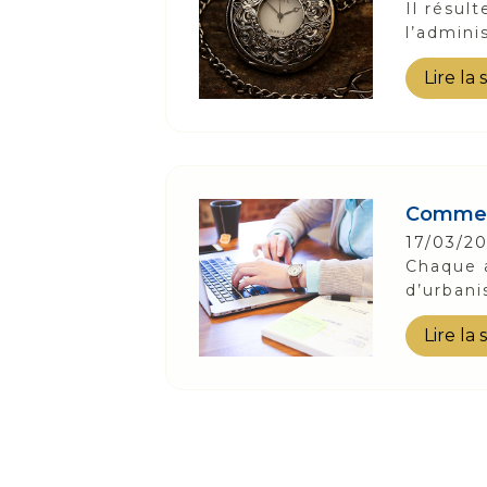
Il résul
l’admini
Lire la 
Comment
17/03/2
Chaque 
d’urbani
Lire la 