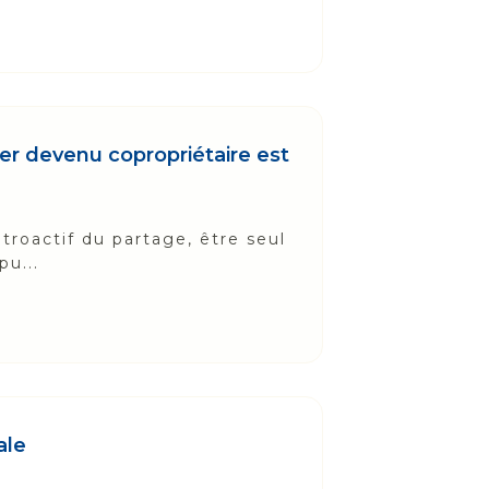
tier devenu copropriétaire est
étroactif du partage, être seul
pu...
ale