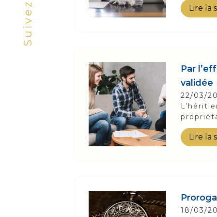
Suivez-Nous
Lire la 
Par l’ef
validée
22/03/2
L’hériti
propriét
Lire la 
Proroga
18/03/2