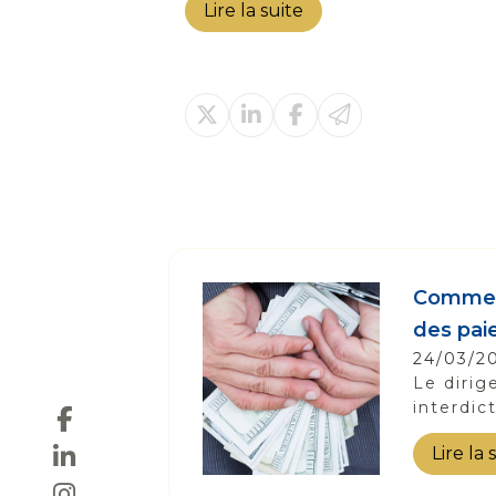
Lire la suite
Comment
des pai
24/03/2
Le dirig
interdic
Lire la 