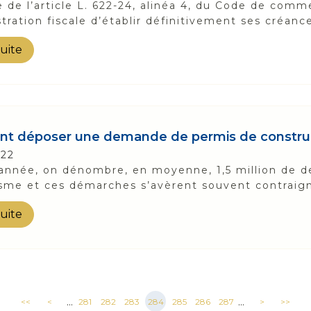
te de l’article L. 622-24, alinéa 4, du Code de comm
stration fiscale d’établir définitivement ses créance
suite
 déposer une demande de permis de construir
022
année, on dénombre, en moyenne, 1,5 million de d
sme et ces démarches s’avèrent souvent contraign
suite
...
...
<<
<
281
282
283
284
285
286
287
>
>>