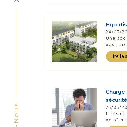
Expertis
24/03/2
Une soci
des parc
Lire la 
Charge d
sécurit
23/03/2
Il résul
de sécur