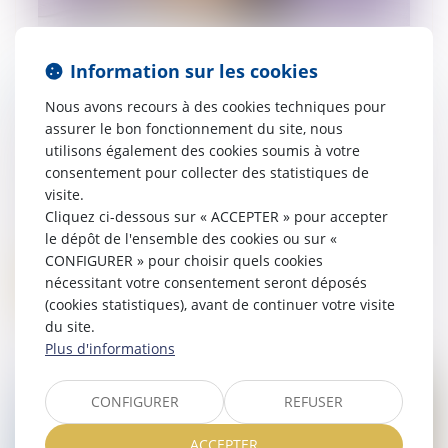
Information sur les cookies
Action en revendication : précisions sur le
Nous avons recours à des cookies techniques pour
rôle du juge-commissaire
assurer le bon fonctionnement du site, nous
03/01/2025
utilisons également des cookies soumis à votre
L’action en revendication permet à un
consentement pour collecter des statistiques de
propriétaire, notamment en présence
visite.
d’une clause de réserve de propriété, de
Cliquez ci-dessous sur « ACCEPTER » pour accepter
demander la restitution d’un bien vendu
le dépôt de l'ensemble des cookies ou sur «
po...
CONFIGURER » pour choisir quels cookies
nécessitant votre consentement seront déposés
Lire la suite
(cookies statistiques), avant de continuer votre visite
du site.
Plus d'informations
CONFIGURER
REFUSER
ACCEPTER