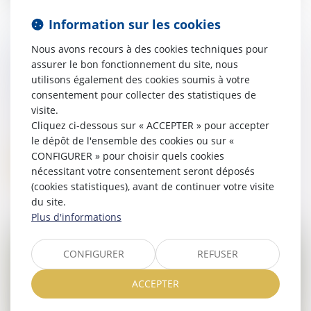
Information sur les cookies
Transférer du contenu de sa messagerie
Nous avons recours à des cookies techniques pour
professionnelle vers sa messagerie
assurer le bon fonctionnement du site, nous
personnelle : une faute ?
utilisons également des cookies soumis à votre
consentement pour collecter des statistiques de
23/04/2025
Que risque un salarié qui transfère des
visite.
mails et documents professionnels vers
Cliquez ci-dessous sur « ACCEPTER » pour accepter
son adresse personnelle ?...
le dépôt de l'ensemble des cookies ou sur «
CONFIGURER » pour choisir quels cookies
Lire la suite
nécessitant votre consentement seront déposés
(cookies statistiques), avant de continuer votre visite
du site.
Plus d'informations
CONFIGURER
REFUSER
ACCEPTER