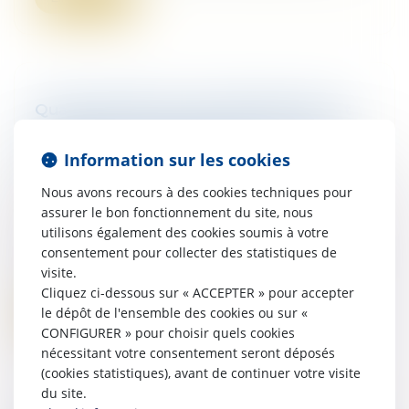
Quand l'acheteur d'un appartement est
responsable de travaux mal faits par le
Information sur les cookies
vendeur... - Le Particulier
07/06/2017
Nous avons recours à des cookies techniques pour
Le nouveau propriétaire peut être
assurer le bon fonctionnement du site, nous
responsable des troubles anormaux de
utilisons également des cookies soumis à votre
voisinage causés par les travaux mal
consentement pour collecter des statistiques de
exécutés, même s'ils ont été réalisés par
visite.
l'ancie...
Cliquez ci-dessous sur « ACCEPTER » pour accepter
le dépôt de l'ensemble des cookies ou sur «
Lire la suite
CONFIGURER » pour choisir quels cookies
nécessitant votre consentement seront déposés
(cookies statistiques), avant de continuer votre visite
du site.