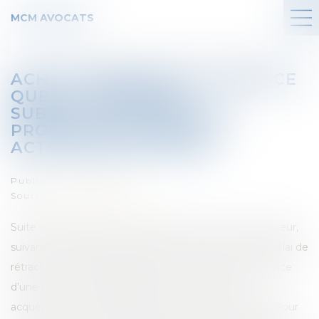
MCM AVOCATS
ACHAT IMMOBILIER : QU'EST-CE
QUE LA CLAUSE DE
SUBSTITUTION DANS LA
PROMESSE DE VENTE ? |
ACTUALITÉS SELOGER
Publié le :
12/06/2017
Source :
edito.seloger.com
Suite à la signature d’une promesse de vente, l’acquéreur,
suivant les conditions fixées par la loi, bénéficie d’un délai de
rétractation. Une particularité est à soulever en présence
d’une clause de substitution dans la promesse. Un
acquéreur peut se rétracter dans un délai de 10 jours Pour