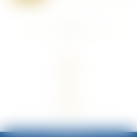
...
...
<<
<
501
502
503
504
505
506
507
>
>>