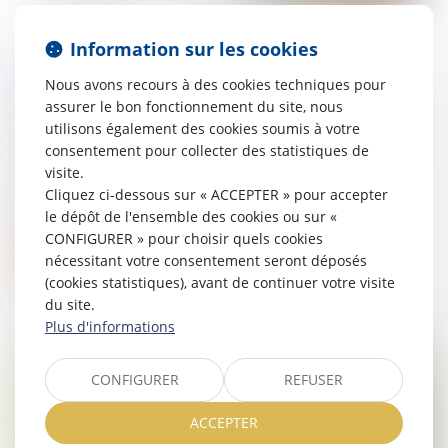
Information sur les cookies
Abandon de poste et présomption de
Nous avons recours à des cookies techniques pour
démission : publication du décret
assurer le bon fonctionnement du site, nous
03/05/2023
utilisons également des cookies soumis à votre
La loi n°2022-1598, portant mesures
consentement pour collecter des statistiques de
d’urgence relatives au fonctionnement
visite.
du marché du travail en vue du plein-
Cliquez ci-dessous sur « ACCEPTER » pour accepter
emploi, publiée au journal officiel du 22
le dépôt de l'ensemble des cookies ou sur «
déce...
CONFIGURER » pour choisir quels cookies
Lire la suite
nécessitant votre consentement seront déposés
(cookies statistiques), avant de continuer votre visite
du site.
Plus d'informations
CONFIGURER
REFUSER
ACCEPTER